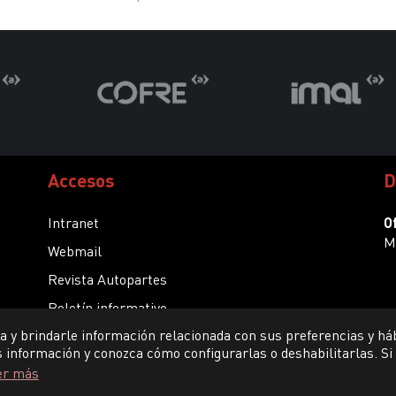
Accesos
D
Intranet
Of
M
Webmail
Revista Autopartes
Boletín informativo
a y brindarle información relacionada con sus preferencias y há
Tratamiento de Datos Personales
 información y conozca cómo configurarlas o deshabilitarlas. Si
Trámites legales y judiciales, remitirse al correo
er más
electrónico indicado en cámara de comercio.