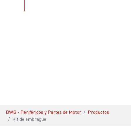
PRODUCTOS
You are here:
BWB - Periféricos y Partes de Motor
Productos
Kit de embrague