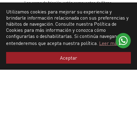
Las caras de fricción, están compuestas de fibras,
cobres y aglutinantes, componentes que garantizan la
Utilizamos cookies para mejorar su experiencia y
adherencia entre Prensa-Disco-Volante, evitando fallas
brindarle información relacionada con sus preferencias y
en el sistema de embrague.
hábitos de navegación. Consulte nuestra Política de
Cookies para más información y conozca cómo
configurarlas o deshabilitarlas. Si continúa navegando,
entenderemos que acepta nuestra política.
Leer más
LÍNEAS DE PRODUCTO
Aceptar
Kit de Embrague
Kit de distribución por correa
Kit de distribución por cadena
Bombas de agua
Bombas de aceite
Cables