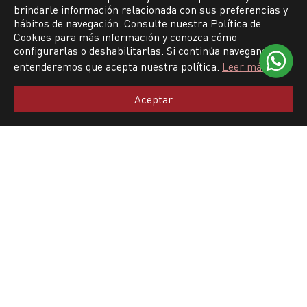
brindarle información relacionada con sus preferencias y
hábitos de navegación. Consulte nuestra Política de
Cookies para más información y conozca cómo
LÍNEAS DE PRODUCTO
configurarlas o deshabilitarlas. Si continúa navegando,
entenderemos que acepta nuestra política.
Leer más
Kit de Embrague
Aceptar
Kit de distribución por correa
Kit de distribución por cadena
Bombas de agua
Bombas de aceite
Cables
Actuadores